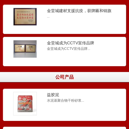
金堂城建材支援抗疫，获牌匾和锦旗
...
砌筑砂浆
适用于砌块的薄层砌筑、垂直和水平墙体砌筑...
金堂城成为CCTV宣传品牌
金堂城成为CCTV宣传品牌...
瓷砖胶
金堂城瓷砖胶...
公司产品
益胶泥
水泥基聚合物干粉砂浆‌...