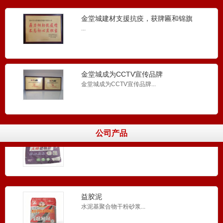
一种高质量耐水型水泥基找平砂浆...
金堂城建材支援抗疫，获牌匾和锦旗
...
砌筑砂浆
适用于砌块的薄层砌筑、垂直和水平墙体砌筑...
金堂城成为CCTV宣传品牌
金堂城成为CCTV宣传品牌...
瓷砖胶
公司产品
金堂城瓷砖胶...
益胶泥
水泥基聚合物干粉砂浆‌...